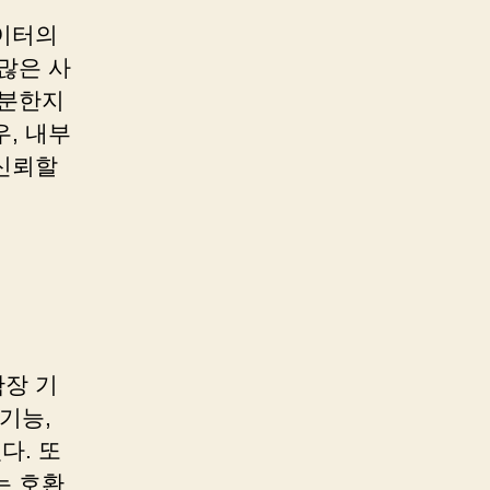
이터의
많은 사
충분한지
, 내부
신뢰할
장 기
 기능,
다. 또
는 호환