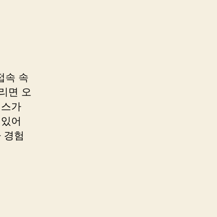
접속 속
리면 오
이스가
 있어
자 경험