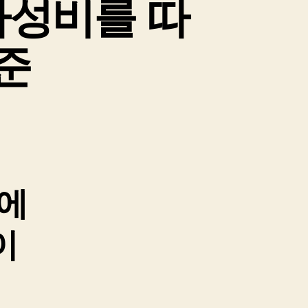
가성비를 따
준
감에
이