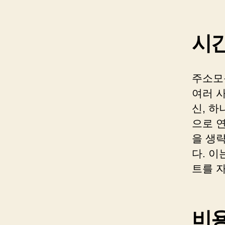
시간
주소모
여러 
신, 하
으로 연
을 생략
다. 이
트를 
비용