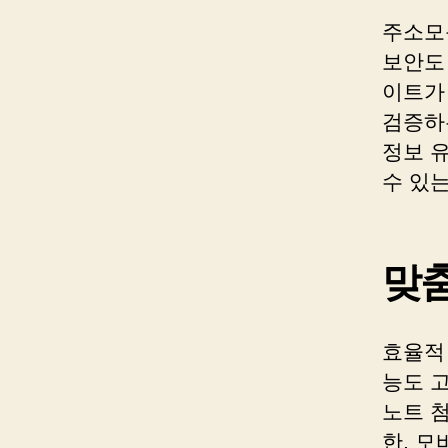
주소모
보안도
이트가
검증하
정보 
수 있
맞
효율적
능도 고
노트 첨
한, 