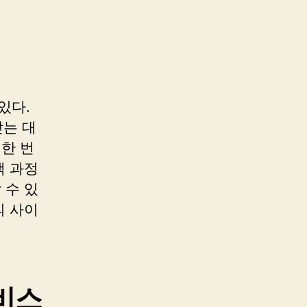
있다.
는 대
 한 번
색 과정
 수 있
의 사이
비스