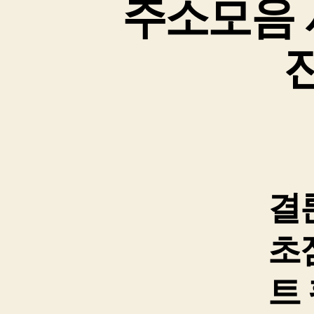
주소모음 
결
초
트