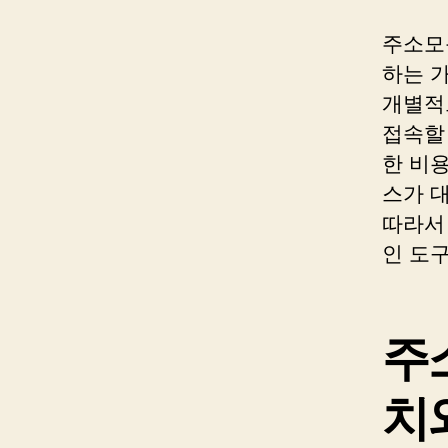
주소모
하는 
개별적
접속할
한 비용
스가 
따라서
인 도
주
치