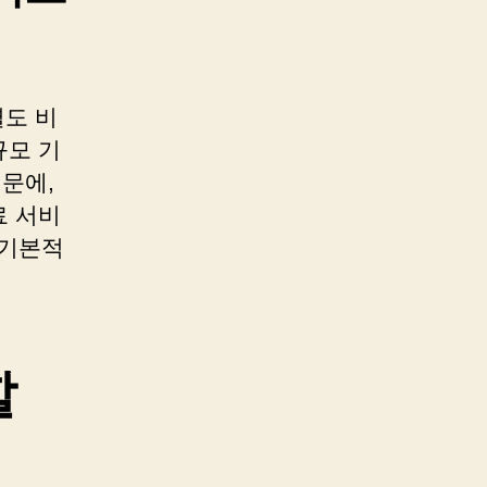
도 비
규모 기
때문에,
료 서비
 기본적
할