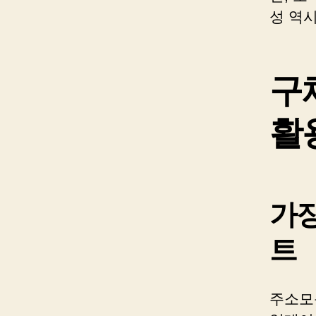
성 역
구
활
가장
트
주소모