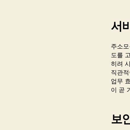
서비
주소모
도를 
히려 
직관적
업무 
이 곧
보