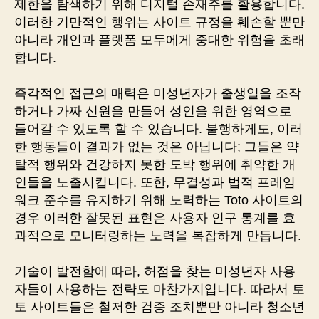
제한을 탐색하기 위해 디지털 손재주를 활용합니다.
이러한 기만적인 행위는 사이트 규정을 훼손할 뿐만
아니라 개인과 플랫폼 모두에게 중대한 위험을 초래
합니다.
즉각적인 접근의 매력은 미성년자가 출생일을 조작
하거나 가짜 신원을 만들어 성인을 위한 영역으로
들어갈 수 있도록 할 수 있습니다. 불행하게도, 이러
한 행동들이 결과가 없는 것은 아닙니다; 그들은 약
탈적 행위와 건강하지 못한 도박 행위에 취약한 개
인들을 노출시킵니다. 또한, 무결성과 법적 프레임
워크 준수를 유지하기 위해 노력하는 Toto 사이트의
경우 이러한 잘못된 표현은 사용자 인구 통계를 효
과적으로 모니터링하는 노력을 복잡하게 만듭니다.
기술이 발전함에 따라, 허점을 찾는 미성년자 사용
자들이 사용하는 전략도 마찬가지입니다. 따라서 토
토 사이트들은 철저한 검증 조치뿐만 아니라 청소년