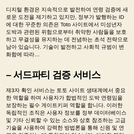
디지털 환경은 지속적으로 발전하여 연령 검증에 새
로운 도전을 제기하고 있지만, 정부가 발행하는 ID
에 대한 꾸준한 의존은 Toto 사이트에서 미성년자
도박과 관련된 위험으로부터 취약한 사람들을 보호
하고 무결성을 유지하는 데 전념하는 초석 전략으로
남아 있습니다. 기술이 발전하고 사회적 규범이 변
화함에 따라…
– 서드파티 검증 서비스
제3자 확인 서비스는 토토 사이트 생태계에서 중요
한 역할을 하며 사용자가 합법적인 도박 연령임을
보장하는 필수 게이트키퍼 역할을 합니다. 이러한
독립적인 조직은 사용자 정보를 정부 데이터베이스
및 기타 신뢰할 수 있는 소스와 상호 참조하는 고급
기술을 사용하여 강력한 방법론을 통해 신원 및 연