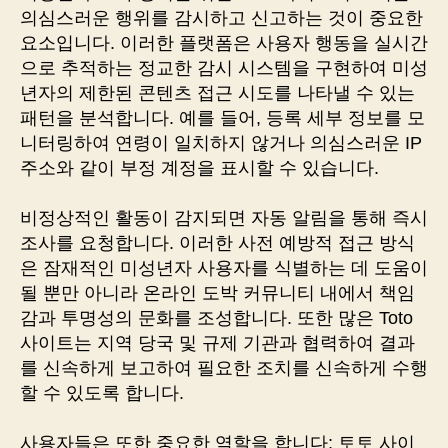
의심스러운 행위를 감시하고 신고하는 것이 중요한
요소입니다. 이러한 플랫폼은 사용자 행동을 실시간
으로 추적하는 정교한 감시 시스템을 구현하여 미성
년자의 제한된 콘텐츠 접근 시도를 나타낼 수 있는
패턴을 분석합니다. 예를 들어, 등록 세부 정보를 모
니터링하여 연령이 일치하지 않거나 의심스러운 IP
주소와 같이 부정 계정을 표시할 수 있습니다.
비정상적인 활동이 감지되면 자동 알림을 통해 즉시
조사를 요청합니다. 이러한 사전 예방적 접근 방식
은 잠재적인 미성년자 사용자를 식별하는 데 도움이
될 뿐만 아니라 온라인 도박 커뮤니티 내에서 책임
감과 투명성의 문화를 조성합니다. 또한 많은 Toto
사이트는 지역 당국 및 규제 기관과 협력하여 결과
를 신속하게 보고하여 필요한 조치를 신속하게 수행
할 수 있도록 합니다.
사용자들은 또한 중요한 역할을 합니다; 토토 사이