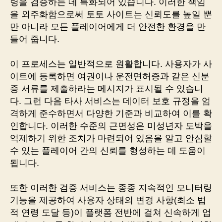
령을 검증하는 데 특화되어 있습니다. 이러한 책임
을 외주화함으로써 토토 사이트는 신뢰도를 높일 뿐
만 아니라 모든 플레이어에게 더 안전한 환경을 만
들어 줍니다.
이 프로세스는 일반적으로 원활합니다. 사용자가 사
이트에 등록하면 여권이나 운전면허증과 같은 신분
증 서류를 제출하라는 메시지가 표시될 수 있습니
다. 그런 다음 타사 서비스는 데이터 보호 규정을 엄
격하게 준수하면서 다양한 기준과 비교하여 이를 확
인합니다. 이러한 수준의 근면성은 미성년자 도박을
억제하기 위한 조치가 마련되어 있음을 알고 안심할
수 있는 플레이어 간의 신뢰를 형성하는 데 도움이
됩니다.
또한 이러한 검증 서비스는 종종 지속적인 모니터링
기능을 제공하여 사용자 상태의 변경 사항(최소 법
적 연령 도달 등)이 플랫폼 전반에 걸쳐 신속하게 업