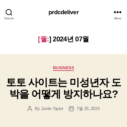
prdcdeliver
Search
Menu
[월:
]
2024년 07월
Categories
BUSINESS
토토 사이트는 미성년자 도
박을 어떻게 방지하나요?
By
Justin Taylor
7월 25, 2024
Post
Post
author
date