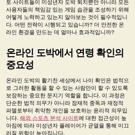
토 사이트들이 미성년자 도박 퇴치뿐만 아니라 모든
사용자들의 책임감 있는 게임 습관을 조성하기 위해
어떻게 노력하고 있는지 알아보는 것이 필수적입니
다. 어떤 전략이 시행되고 있습니까? 더 안전한 온
라인 환경을 만드는 데 얼마나 효과적입니까?
온라인 도박에서 연령 확인의
중요성
온라인 도박의 활기찬 세상에서 나이 확인은 법적으
로 그러한 활동을 할 수 있는 사람만이 할 수 있도록
보장하는 중요한 문지기 역할을 합니다. 이 과정은
단순한 법적 의무가 아니라 잠재적 중독과 재정적
파멸로부터 취약한 개인을 보호하는 윤리적 의무입
니다.
해외 스포츠 분석 사이트
에 대한 접근성이 높
아짐에 따라 미성년자 플레이어가 균열을 통해 미끄
러질 위험이 높아집니다.