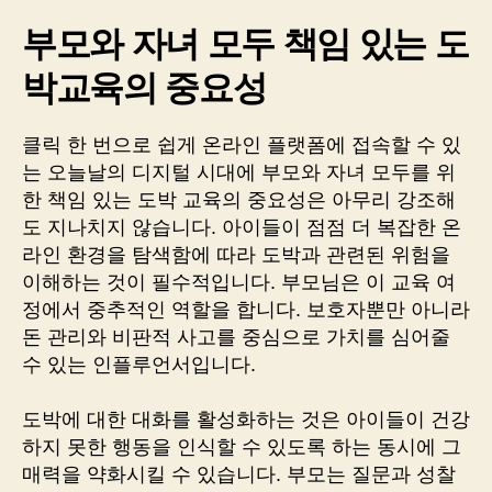
부모와 자녀 모두 책임 있는 도
박교육의 중요성
클릭 한 번으로 쉽게 온라인 플랫폼에 접속할 수 있
는 오늘날의 디지털 시대에 부모와 자녀 모두를 위
한 책임 있는 도박 교육의 중요성은 아무리 강조해
도 지나치지 않습니다. 아이들이 점점 더 복잡한 온
라인 환경을 탐색함에 따라 도박과 관련된 위험을
이해하는 것이 필수적입니다. 부모님은 이 교육 여
정에서 중추적인 역할을 합니다. 보호자뿐만 아니라
돈 관리와 비판적 사고를 중심으로 가치를 심어줄
수 있는 인플루언서입니다.
도박에 대한 대화를 활성화하는 것은 아이들이 건강
하지 못한 행동을 인식할 수 있도록 하는 동시에 그
매력을 약화시킬 수 있습니다. 부모는 질문과 성찰