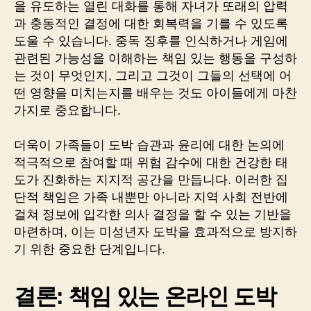
을 유도하는 열린 대화를 통해 자녀가 또래의 압력
과 충동적인 결정에 대한 회복력을 기를 수 있도록
도울 수 있습니다. 중독 징후를 인식하거나 게임에
관련된 가능성을 이해하는 책임 있는 행동을 구성하
는 것이 무엇인지, 그리고 그것이 그들의 선택에 어
떤 영향을 미치는지를 배우는 것도 아이들에게 마찬
가지로 중요합니다.
더욱이 가족들이 도박 습관과 윤리에 대한 논의에
적극적으로 참여할 때 위험 감수에 대한 건강한 태
도가 진화하는 지지적 공간을 만듭니다. 이러한 집
단적 책임은 가족 내뿐만 아니라 지역 사회 전반에
걸쳐 정보에 입각한 의사 결정을 할 수 있는 기반을
마련하며, 이는 미성년자 도박을 효과적으로 방지하
기 위한 중요한 단계입니다.
결론: 책임 있는 온라인 도박