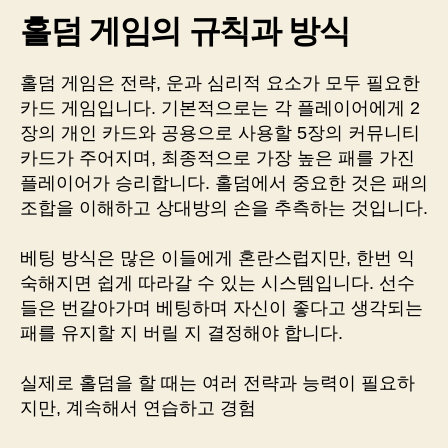
홀덤 게임의 규칙과 방식
홀덤 게임은 전략, 운과 심리적 요소가 모두 필요한
카드 게임입니다. 기본적으로는 각 플레이어에게 2
장의 개인 카드와 공용으로 사용할 5장의 커뮤니티
카드가 주어지며, 최종적으로 가장 높은 패를 가진
플레이어가 승리합니다. 홀덤에서 중요한 것은 패의
조합을 이해하고 상대방의 손을 추측하는 것입니다.
베팅 방식은 많은 이들에게 혼란스럽지만, 한번 익
숙해지면 쉽게 따라갈 수 있는 시스템입니다. 선수
들은 번갈아가며 베팅하며 자신이 좋다고 생각되는
패를 유지할 지 버릴 지 결정해야 합니다.
실제로 홀덤을 할 때는 여러 전략과 능력이 필요하
지만, 계속해서 연습하고 경험