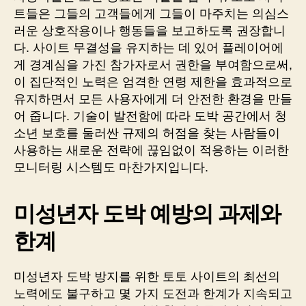
트들은 그들의 고객들에게 그들이 마주치는 의심스
러운 상호작용이나 행동들을 보고하도록 권장합니
다. 사이트 무결성을 유지하는 데 있어 플레이어에
게 경계심을 가진 참가자로서 권한을 부여함으로써,
이 집단적인 노력은 엄격한 연령 제한을 효과적으로
유지하면서 모든 사용자에게 더 안전한 환경을 만들
어 줍니다. 기술이 발전함에 따라 도박 공간에서 청
소년 보호를 둘러싼 규제의 허점을 찾는 사람들이
사용하는 새로운 전략에 끊임없이 적응하는 이러한
모니터링 시스템도 마찬가지입니다.
미성년자 도박 예방의 과제와
한계
미성년자 도박 방지를 위한 토토 사이트의 최선의
노력에도 불구하고 몇 가지 도전과 한계가 지속되고