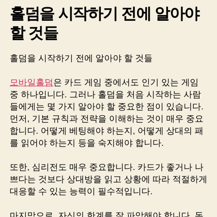
홀덤을 시작하기 전에 알아야
할 것들
홀덤을 시작하기 전에 알아야 할 것들
모바일홀덤
은 카드 게임 중에서도 인기 있는 게임
중 하나입니다. 그러나 홀덤을 처음 시작하는 사람
들에게는 몇 가지 알아야 할 중요한 점이 있습니다.
먼저, 기본 규칙과 전략을 이해하는 것이 매우 중요
합니다. 어떻게 베팅해야 하는지, 어떻게 상대의 패
를 읽어야 하는지 등을 숙지해야 합니다.
또한, 심리전도 매우 중요합니다. 카드가 좋거나 나
쁘다는 것보다 상대방을 읽고 상황에 따라 적절하게
대응할 수 있는 능력이 필수적입니다.
마지막으로, 자신의 한계를 잘 파악해야 합니다. 돈