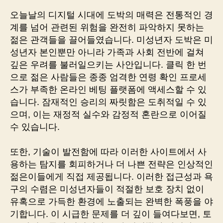
오늘날의 디지털 시대에 도박의 매력은 전통적인 경
계를 넘어 관련된 위험을 완전히 파악하지 못하는
젊은 관객들을 끌어들였습니다. 미성년자 도박은 미
성년자 본인뿐만 아니라 가족과 사회 전반에 걸쳐
깊은 우려를 불러일으키는 사안입니다. 클릭 한 번
으로 젊은 사람들은 종종 엄격한 연령 확인 프로세
스가 부족한 온라인 베팅 플랫폼에 액세스할 수 있
습니다. 잠재적인 승리의 짜릿함은 도취적일 수 있
으며, 이는 재정적 실수와 감정적 혼란으로 이어질
수 있습니다.
또한, 기술이 발전함에 따라 이러한 사이트에서 사
용하는 탐지를 회피하거나 더 나쁜 전략은 인상적인
젊은이들에게 직접 제공됩니다. 이러한 접근성과 욕
구의 수렴은 미성년자들이 적절한 보호 장치 없이
유혹으로 가득한 환경에 노출되는 완벽한 폭풍을 야
기합니다. 이 시급한 문제를 더 깊이 들여다보면, 토