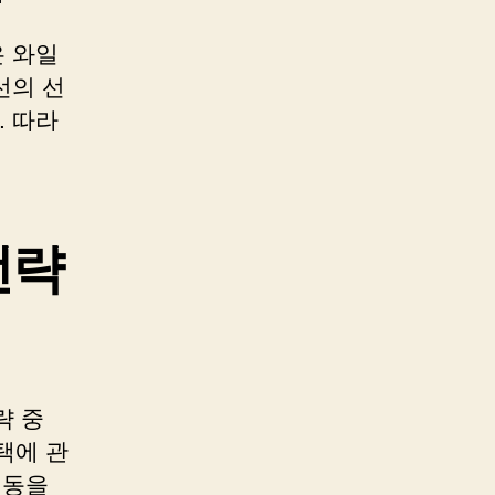
은 와일
선의 선
 따라
전략
략 중
택에 관
행동을