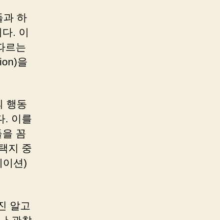
들과 하
다. 이
 따르는
on)을
의 행동
. 이를
을 꼼
택지 중
데이션)
진 알고