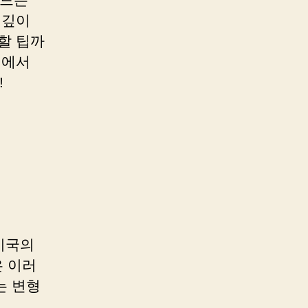
 깊이
할 팁까
위에서
!
 미국의
 이러
는 변형