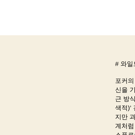
# 와일
포커의
신을 
근 방식
색적)
지만 과
계처럼
스플로