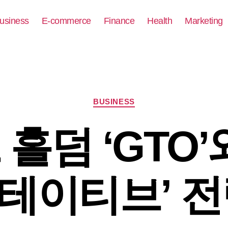
usiness
E-commerce
Finance
Health
Marketing
Categories
BUSINESS
홀덤 ‘GTO’
테이티브’ 전