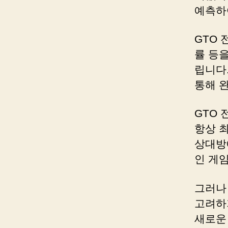
예측하
GTO 
률 등
립니다
통해 
GTO
항상 
상대방
인 게
그러나 
고려하
새로운