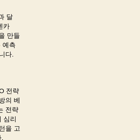
과 달
젠카
을 만들
주 예측
니다.
TO 전략
방의 베
는 전략
 심리
턴을 고
.