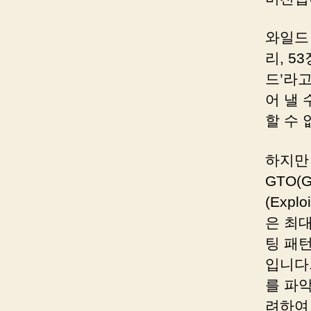
와일드
리, 5
드’라
어 낼
할 수
하지만
GTO(
(Exp
은 최
팅 패
입니다
를 파
려하여