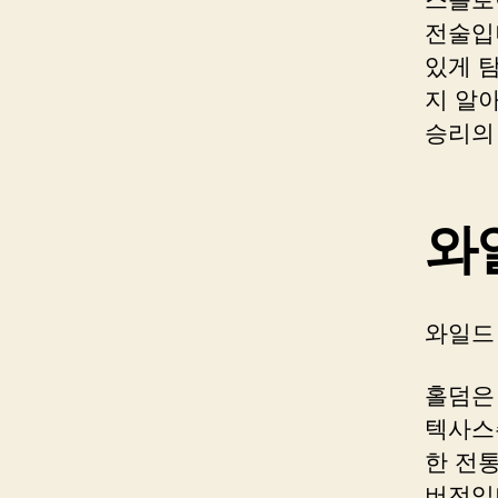
전술입
있게 
지 알
승리의
와
와일드
홀덤은
텍사스
한 전
버전입