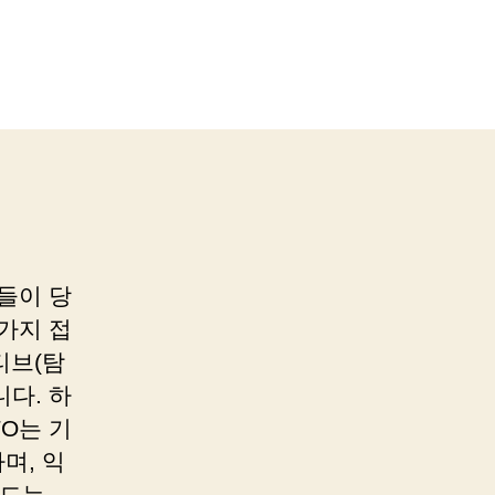
들이 당
가지 접
티브(탐
다. 하
TO는 기
며, 익
고드는