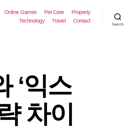
Online Games
Pet Care
Property
Technology
Travel
Contact
Search
와 ‘익스
략 차이