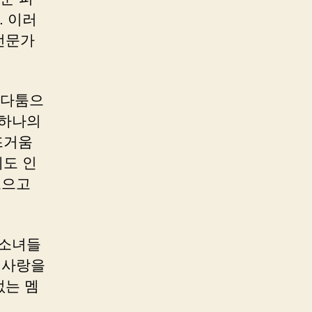
 이러
 전문가
 다툼으
 하나의
뜨거움
도 인
모으고
 소녀들
 사랑을
없는 멤