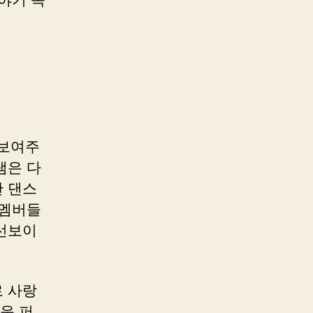
 보여주
램은 다
 댄스
 멤버들
선보이
 사랑
운 퍼