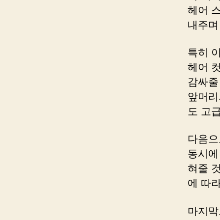
헤어 
내주며
특히 
헤어 
감싸줄
앞머리
도 고
다음으
동시에
혀줄 
에 따
마지막