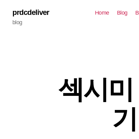
prdcdeliver
Home
Blog
B
blog
섹시미 
기