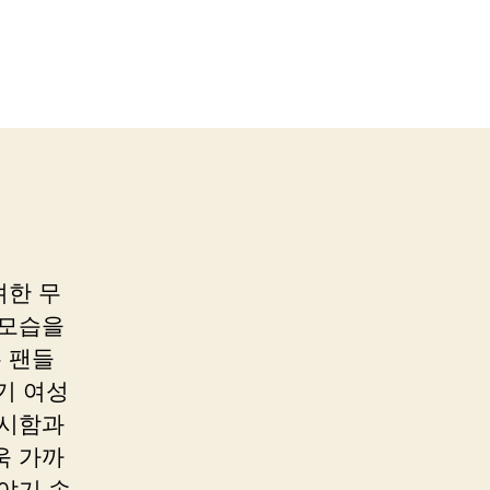
려한 무
 모습을
 팬들
기 여성
섹시함과
욱 가까
야기 속