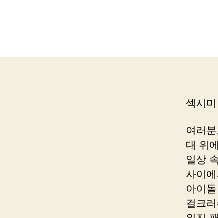
섹시미
여러분
대 위
일상 
사이에
아이돌
걸크러
워진 