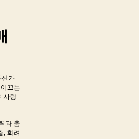
매
하신가
 이끄는
 사랑
력과 춤
, 화려