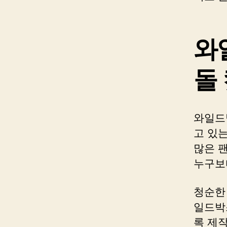
와
돌
와일드
고 있
많은 
누구보
청순한
일드박
록 제