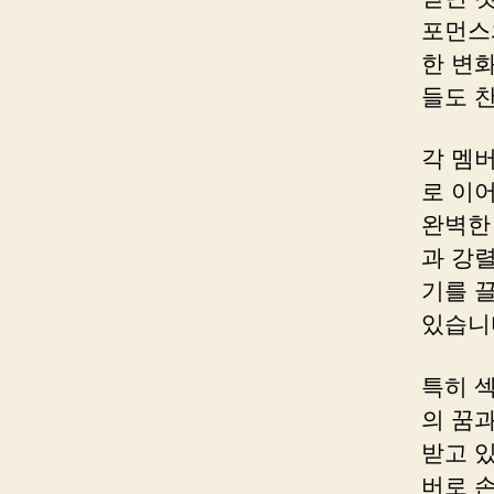
포먼스
한 변
들도 
각 멤
로 이
완벽한
과 강
기를 
있습니
특히 
의 꿈
받고 있
버로 손