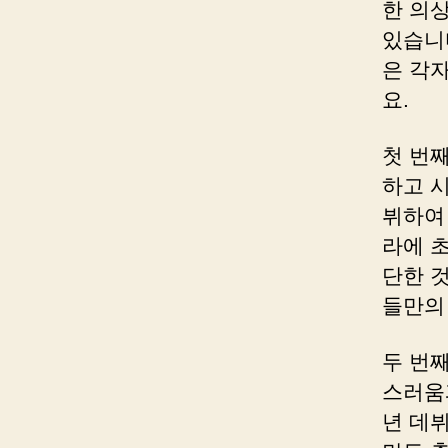
한 의
있습니
은 각
요.
첫 번
하고 
뷔하여
라에 
단한 
들만의
두 번
스러움
년 데