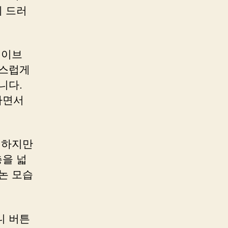
 드러
웨이브
연스럽게
니다.
하면서
정하지만
을 넓
논 모습
니 버튼