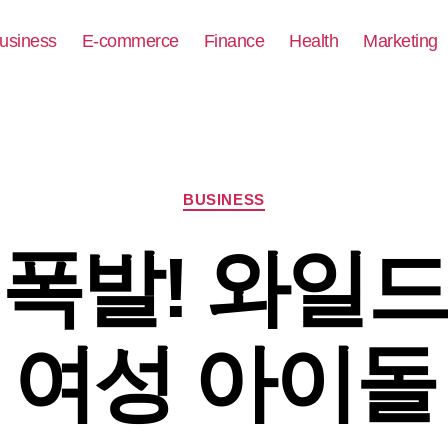
usiness
E-commerce
Finance
Health
Marketing
Categories
BUSINESS
폭발! 와일
 여성 아이돌