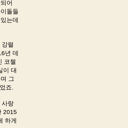
합되어
아이돌들
 있는데
 강렬
6년 데
인 코첼
실이 대
하며 그
었죠.
 사랑
2015
케 하게