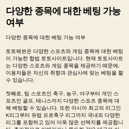
다양한 종목에 대한 베팅 가능
여부
다양한 종목에 대한 베팅 가능 여부
토토헤븐은 다양한 스포츠와 게임 종목에 대한 베팅
이 가능한 합법 토토사이트입니다. 현재 토토사이트
는 다양한 스포츠와 게임 종목을 제공하기 때문에,
이용자들은 자신의 취향과 관심사에 맞는 베팅을 할
수 있습니다.
첫째로, 팀 스포츠인 축구, 농구, 야구부터 개인 스
포츠인 골프, 테니스까지 다양한 스포츠 종목에 대
해 베팅할 수 있습니다. 또한 아시아 최고의 리그인
K리그부터 유럽 프로축구 리그까지 국내외 다양한
리그를 포함하고 있어 더욱 많은 선택지를 제공합니