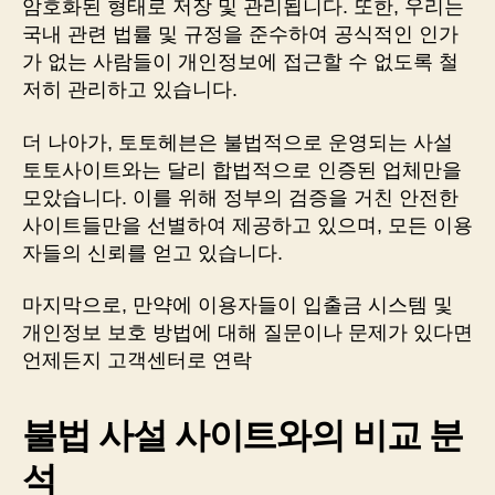
암호화된 형태로 저장 및 관리됩니다. 또한, 우리는
국내 관련 법률 및 규정을 준수하여 공식적인 인가
가 없는 사람들이 개인정보에 접근할 수 없도록 철
저히 관리하고 있습니다.
더 나아가, 토토헤븐은 불법적으로 운영되는 사설
토토사이트와는 달리 합법적으로 인증된 업체만을
모았습니다. 이를 위해 정부의 검증을 거친 안전한
사이트들만을 선별하여 제공하고 있으며, 모든 이용
자들의 신뢰를 얻고 있습니다.
마지막으로, 만약에 이용자들이 입출금 시스템 및
개인정보 보호 방법에 대해 질문이나 문제가 있다면
언제든지 고객센터로 연락
불법 사설 사이트와의 비교 분
석