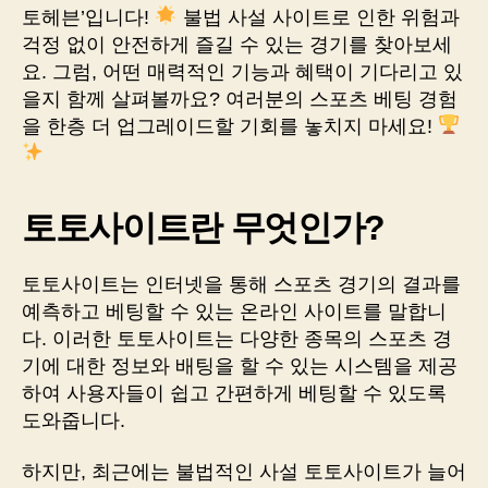
토헤븐’입니다!
불법 사설 사이트로 인한 위험과
걱정 없이 안전하게 즐길 수 있는 경기를 찾아보세
요. 그럼, 어떤 매력적인 기능과 혜택이 기다리고 있
을지 함께 살펴볼까요? 여러분의 스포츠 베팅 경험
을 한층 더 업그레이드할 기회를 놓치지 마세요!
토토사이트란 무엇인가?
토토사이트는 인터넷을 통해 스포츠 경기의 결과를
예측하고 베팅할 수 있는 온라인 사이트를 말합니
다. 이러한 토토사이트는 다양한 종목의 스포츠 경
기에 대한 정보와 배팅을 할 수 있는 시스템을 제공
하여 사용자들이 쉽고 간편하게 베팅할 수 있도록
도와줍니다.
하지만, 최근에는 불법적인 사설 토토사이트가 늘어