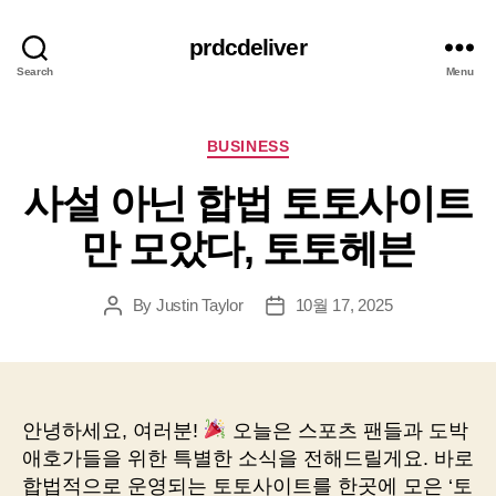
prdcdeliver
Search
Menu
Categories
BUSINESS
사설 아닌 합법 토토사이트
만 모았다, 토토헤븐
By
Justin Taylor
10월 17, 2025
Post
Post
author
date
안녕하세요, 여러분!
오늘은 스포츠 팬들과 도박
애호가들을 위한 특별한 소식을 전해드릴게요. 바로
합법적으로 운영되는 토토사이트를 한곳에 모은 ‘토