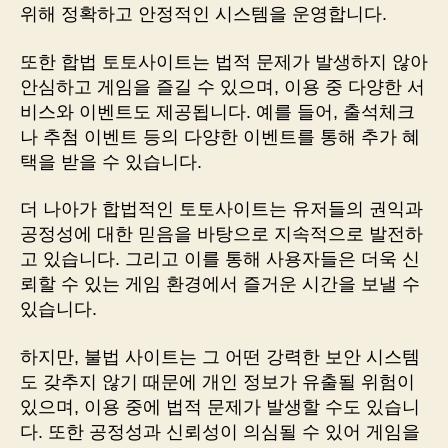
위해 정확하고 안정적인 시스템을 운영합니다.
또한 합법 토토사이트는 법적 문제가 발생하지 않아
안심하고 게임을 즐길 수 있으며, 이용 중 다양한 서
비스와 이벤트도 제공됩니다. 예를 들어, 출석체크
나 추첨 이벤트 등의 다양한 이벤트를 통해 추가 혜
택을 받을 수 있습니다.
더 나아가 합법적인 토토사이트는 유저들의 권익과
공정성에 대한 믿음을 바탕으로 지속적으로 발전하
고 있습니다. 그리고 이를 통해 사용자들은 더욱 신
뢰할 수 있는 게임 환경에서 즐거운 시간을 보낼 수
있습니다.
하지만, 불법 사이트는 그 어떤 강력한 보안 시스템
도 갖추지 않기 때문에 개인 정보가 유출될 위험이
있으며, 이용 중에 법적 문제가 발생할 수도 있습니
다. 또한 공정성과 신뢰성이 의심될 수 있어 게임을