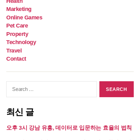
Health
Marketing
Online Games
Pet Care
Property
Technology
Travel
Contact
Search
for:
최신 글
오후 3시 강남 유흥, 데이터로 입문하는 효율의 법칙