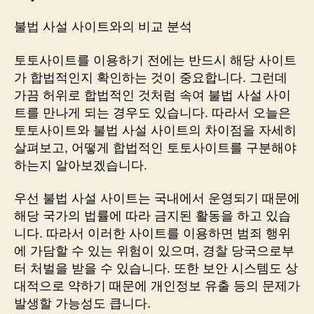
불법 사설 사이트와의 비교 분석
토토사이트를 이용하기 전에는 반드시 해당 사이트
가 합법적인지 확인하는 것이 중요합니다. 그런데
가끔 허위로 합법적인 것처럼 속여 불법 사설 사이
트를 만나게 되는 경우도 있습니다. 따라서 오늘은
토토사이트와 불법 사설 사이트의 차이점을 자세히
살펴보고, 어떻게 합법적인 토토사이트를 구분해야
하는지 알아보겠습니다.
우선 불법 사설 사이트는 국내에서 운영되기 때문에
해당 국가의 법률에 따라 금지된 활동을 하고 있습
니다. 따라서 이러한 사이트를 이용하면 범죄 행위
에 가담할 수 있는 위험이 있으며, 경찰 당국으로부
터 처벌을 받을 수 있습니다. 또한 보안 시스템도 상
대적으로 약하기 때문에 개인정보 유출 등의 문제가
발생할 가능성도 큽니다.