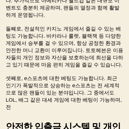
다. 추가적으로 아메리카나 월드컵 같은 대규모 이
벤트도 충분히 제공하며, 팬들의 열정과 함께 활발
하게 운영됩니다.
둘째로, 전설적인 카지노 게임에서 즐길 수 있는 베
팅도 가능합니다. 바카라나 룰렛, 블랙잭 등 다양한
게임에서 승부를 걸 수 있으며, 항상 공정한 환경과
안전한 머니 교환이 이루어집니다. 토토헤븐은 이용
자들의 개인 정보와 자산을 보호하는데 최선을 다하
고 있기 때문에 마음 편히 게임을 즐길 수 있습니다.
셋째로, e스포츠에 대한 베팅도 가능합니다. 최근
인기가 폭발적으로 상승하는 e스포츠는 전 세계적
으로 많은 팬들이 있는 분야입니다. 그 중에서도
LOL, 배그 같은 대세 게임에 대한 베팅이 가능하며,
전
안전한 입출금 시스템 및 개인