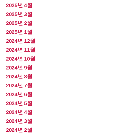
2025년 4월
2025년 3월
2025년 2월
2025년 1월
2024년 12월
2024년 11월
2024년 10월
2024년 9월
2024년 8월
2024년 7월
2024년 6월
2024년 5월
2024년 4월
2024년 3월
2024년 2월